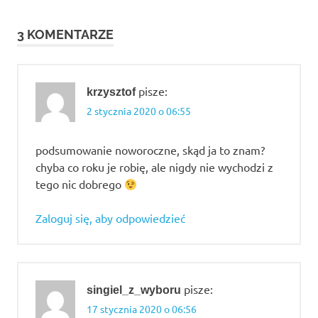
roku
długoletni
3 KOMENTARZE
związek
pierwsza
miłość
pisze:
krzysztof
podsumowania
2 stycznia 2020 o 06:55
naszego życia
poszukiwanie
podsumowanie noworoczne, skąd ja to znam?
miłości
chyba co roku je robię, ale nigdy nie wychodzi z
życie
tego nic dobrego
singla
życie
Zaloguj się, aby odpowiedzieć
uczuciowe
pisze:
singiel_z_wyboru
17 stycznia 2020 o 06:56