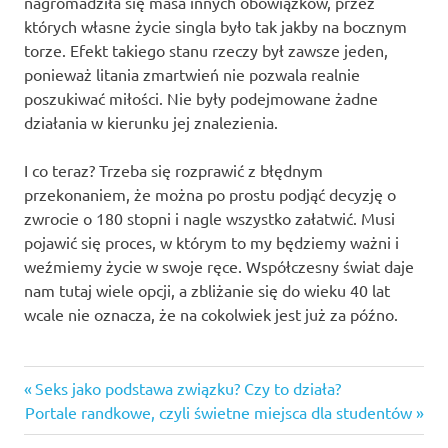
nagromadziła się masa innych obowiązków, przez
których własne życie singla było tak jakby na bocznym
torze. Efekt takiego stanu rzeczy był zawsze jeden,
ponieważ litania zmartwień nie pozwala realnie
poszukiwać miłości. Nie były podejmowane żadne
działania w kierunku jej znalezienia.
I co teraz? Trzeba się rozprawić z błędnym
przekonaniem, że można po prostu podjąć decyzję o
zwrocie o 180 stopni i nagle wszystko załatwić. Musi
pojawić się proces, w którym to my będziemy ważni i
weźmiemy życie w swoje ręce. Współczesny świat daje
nam tutaj wiele opcji, a zbliżanie się do wieku 40 lat
wcale nie oznacza, że na cokolwiek jest już za późno.
bilans
Previous
Seks jako podstawa związku? Czy to działa?
Nawigacja
zysków i
Next
Post:
Portale randkowe, czyli świetne miejsca dla studentów
strat
wpisu
Post:
ostatniego