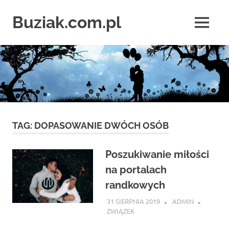
Skip
to
Buziak.com.pl
MENU
content
Wszystko
o
portalach
randkowych
TAG:
DOPASOWANIE DWÓCH OSÓB
Poszukiwanie miłości
na portalach
randkowych
31 SIERPNIA 2019
ADMIN
ZWIĄZEK