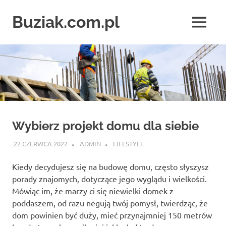
Skip
to
Buziak.com.pl
MENU
content
Wszystko
o
portalach
randkowych
Wybierz projekt domu dla siebie
22 CZERWCA 2022
ADMIN
LIFESTYLE
Kiedy decydujesz się na budowę domu, często słyszysz
porady znajomych, dotyczące jego wyglądu i wielkości.
Mówiąc im, że marzy ci się niewielki domek z
poddaszem, od razu negują twój pomysł, twierdząc, że
dom powinien być duży, mieć przynajmniej 150 metrów