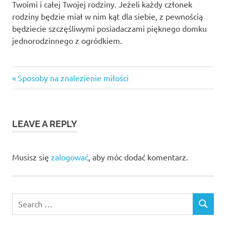
Twoimi i całej Twojej rodziny. Jeżeli każdy członek
rodziny będzie miał w nim kąt dla siebie, z pewnością
będziecie szczęśliwymi posiadaczami pięknego domku
jednorodzinnego z ogródkiem.
budowa
Previous
Nawigacja
Sposoby na znalezienie miłości
domu
Post:
wpisu
ekipa
budowlana
Wieliczka
LEAVE A REPLY
firma
budowlana
Musisz się
zalogować
, aby móc dodać komentarz.
kosztorys
inwestycyjny
Search
SEARCH
for: