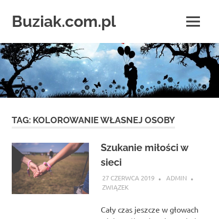
Skip
to
Buziak.com.pl
MENU
content
Wszystko
o
portalach
randkowych
TAG:
KOLOROWANIE WŁASNEJ OSOBY
Szukanie miłości w
sieci
27 CZERWCA 2019
ADMIN
ZWIĄZEK
Cały czas jeszcze w głowach