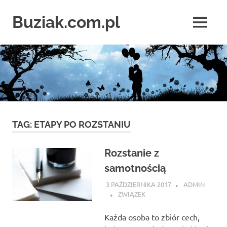
Skip
to
Buziak.com.pl
MENU
content
Wszystko
o
portalach
randkowych
TAG:
ETAPY PO ROZSTANIU
Rozstanie z
samotnością
3 PAŹDZIERNIKA 2017
ADMIN
ZWIĄZEK
Każda osoba to zbiór cech,