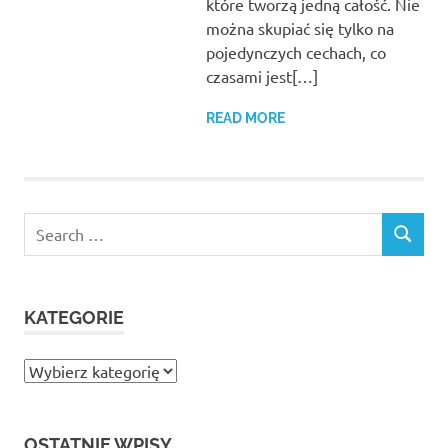
które tworzą jedną całość. Nie
można skupiać się tylko na
pojedynczych cechach, co
czasami jest[…]
READ MORE
Search
SEARCH
for:
KATEGORIE
Kategorie
OSTATNIE WPISY