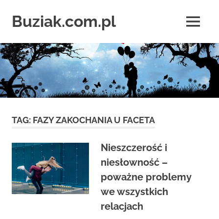
Skip
to
Buziak.com.pl
MENU
content
Wszystko
o
portalach
randkowych
TAG:
FAZY ZAKOCHANIA U FACETA
Nieszczerość i
niesłowność –
poważne problemy
we wszystkich
relacjach