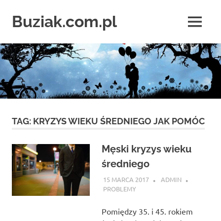
Skip
to
Buziak.com.pl
MENU
content
Wszystko
o
portalach
randkowych
TAG:
KRYZYS WIEKU ŚREDNIEGO JAK POMÓC
Męski kryzys wieku
średniego
15 MARCA 2017
ADMIN
PROBLEMY
Pomiędzy 35. i 45. rokiem