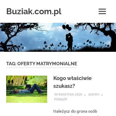
Skip
to
Buziak.com.pl
MENU
content
Wszystko
o
portalach
randkowych
TAG:
OFERTY MATRYMONIALNE
Kogo właściwie
szukasz?
30 KWIETNIA 2020
ADMIN
PORADY
Należysz do grona osób