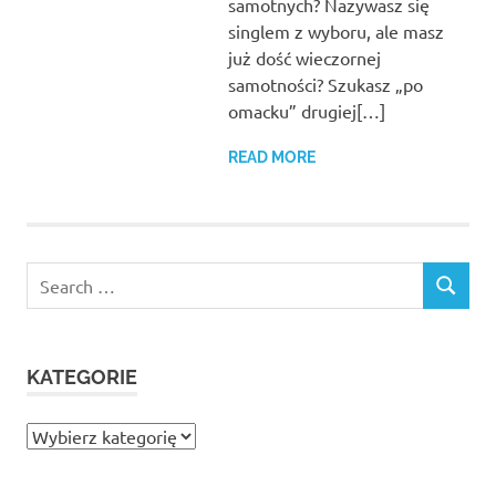
samotnych? Nazywasz się
singlem z wyboru, ale masz
już dość wieczornej
samotności? Szukasz „po
omacku” drugiej[…]
READ MORE
Search
SEARCH
for:
KATEGORIE
Kategorie