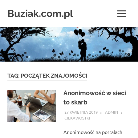
Skip
to
Buziak.com.pl
MENU
content
Wszystko
o
portalach
randkowych
TAG:
POCZĄTEK ZNAJOMOŚCI
Anonimowość w sieci
to skarb
27 KWIETNIA 2019
ADMIN
CIEKAWOSTKI
Anonimowość na portalach