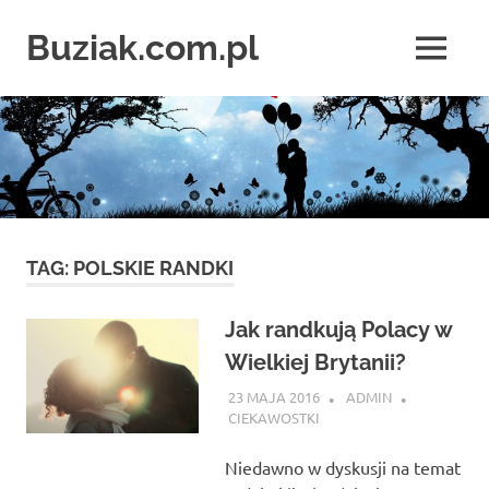
Skip
to
Buziak.com.pl
MENU
content
Wszystko
o
portalach
randkowych
TAG:
POLSKIE RANDKI
Jak randkują Polacy w
Wielkiej Brytanii?
23 MAJA 2016
ADMIN
CIEKAWOSTKI
Niedawno w dyskusji na temat