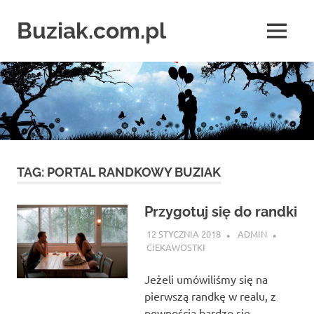
Skip
to
Buziak.com.pl
MENU
content
Wszystko
o
portalach
randkowych
TAG:
PORTAL RANDKOWY BUZIAK
Przygotuj się do randki
12 STYCZNIA 2018
ADMIN
CIEKAWOSTKI
Jeżeli umówiliśmy się na
pierwszą randkę w realu, z
pewnością bardzo się