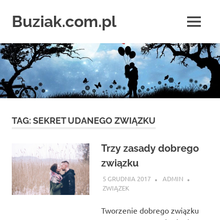
Skip
to
Buziak.com.pl
MENU
content
Wszystko
o
portalach
randkowych
TAG:
SEKRET UDANEGO ZWIĄZKU
Trzy zasady dobrego
związku
5 GRUDNIA 2017
ADMIN
ZWIĄZEK
Tworzenie dobrego związku