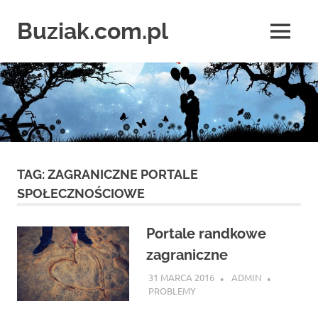
Skip
to
Buziak.com.pl
MENU
content
Wszystko
o
portalach
randkowych
TAG:
ZAGRANICZNE PORTALE
SPOŁECZNOŚCIOWE
Portale randkowe
zagraniczne
31 MARCA 2016
ADMIN
PROBLEMY