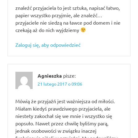
znaleźć przyjaciela to jest sztuka, napisać łatwo,
szukam
papier wszystko przyjmie, ale znaleźć…
przyjaciółki
do
przyjaciele nie siedzą na ławce pod domem i nie
pogadania
czekają aż do nich wyjdziemy
wspólne
hobby w
Zaloguj się, aby odpowiedzieć
związku
wspólne
pasje w
związku
Agnieszka
pisze:
21 lutego 2017 o 09:06
Mówią że przyjaźń jest ważniejsza od miłości.
Miałam kiedyś prawdziwego przyjaciela, ale
niestety zakochał się we mnie i wszystko się
popsuło. Nawet przez chwilę byliśmy parą,
jednak osobowości w związku inaczej