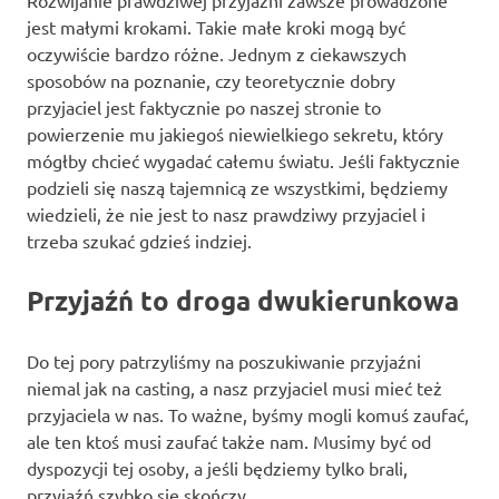
Rozwijanie prawdziwej przyjaźni zawsze prowadzone
jest małymi krokami. Takie małe kroki mogą być
oczywiście bardzo różne. Jednym z ciekawszych
sposobów na poznanie, czy teoretycznie dobry
przyjaciel jest faktycznie po naszej stronie to
powierzenie mu jakiegoś niewielkiego sekretu, który
mógłby chcieć wygadać całemu światu. Jeśli faktycznie
podzieli się naszą tajemnicą ze wszystkimi, będziemy
wiedzieli, że nie jest to nasz prawdziwy przyjaciel i
trzeba szukać gdzieś indziej.
Przyjaźń to droga dwukierunkowa
Do tej pory patrzyliśmy na poszukiwanie przyjaźni
niemal jak na casting, a nasz przyjaciel musi mieć też
przyjaciela w nas. To ważne, byśmy mogli komuś zaufać,
ale ten ktoś musi zaufać także nam. Musimy być od
dyspozycji tej osoby, a jeśli będziemy tylko brali,
przyjaźń szybko się skończy.