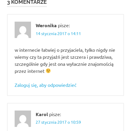
odbudowac
3 KOMENTARZE
przyjazn
jak
odzyskać
Weronika
pisze:
przyjaźń
14 stycznia 2017 o 14:11
jak
odzyskać
zaufanie
w internecie łatwiej o przyjaciela, tylko nigdy nie
przyjaciółki
wiemy czy ta przyjaźń jest szczera i prawdziwa,
szczególnie gdy jest ona wyłacznie znajomością
jakie mogą być
wspólne
przez internet
zainteresowania
Zaloguj się, aby odpowiedzieć
szukam
przyjaciela
do
rozmów
szukam
Karol
pisze:
przyjaciela
27 stycznia 2017 o 10:59
na dobre i
złe