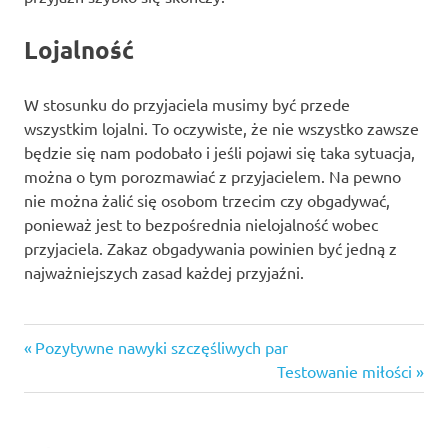
Lojalność
W stosunku do przyjaciela musimy być przede
wszystkim lojalni. To oczywiste, że nie wszystko zawsze
będzie się nam podobało i jeśli pojawi się taka sytuacja,
można o tym porozmawiać z przyjacielem. Na pewno
nie można żalić się osobom trzecim czy obgadywać,
ponieważ jest to bezpośrednia nielojalność wobec
przyjaciela. Zakaz obgadywania powinien być jedną z
najważniejszych zasad każdej przyjaźni.
ciekawe
Previous
Nawigacja
Pozytywne nawyki szczęśliwych par
hobby
Post:
Next
Testowanie miłości
dla
wpisu
Post:
dwojga
jak