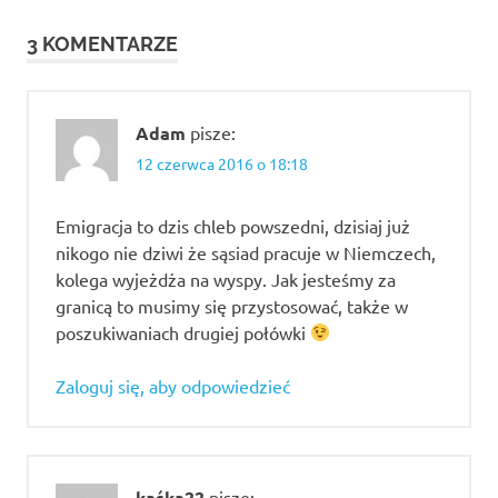
randkowe
dla singli
3 KOMENTARZE
darmowe
randki
internetowe
Adam
pisze:
najpopularniejsze
12 czerwca 2016 o 18:18
portale randkowe
osoby
Emigracja to dzis chleb powszedni, dzisiaj już
mieszkające
nikogo nie dziwi że sąsiad pracuje w Niemczech,
na Wyspach
kolega wyjeżdża na wyspy. Jak jesteśmy za
Brytyjskich
granicą to musimy się przystosować, także w
polish
poszukiwaniach drugiej połówki
hearts
opinie
Zaloguj się, aby odpowiedzieć
portal
randkowy
dla
emigrantów
kaśka22
pisze:
portale