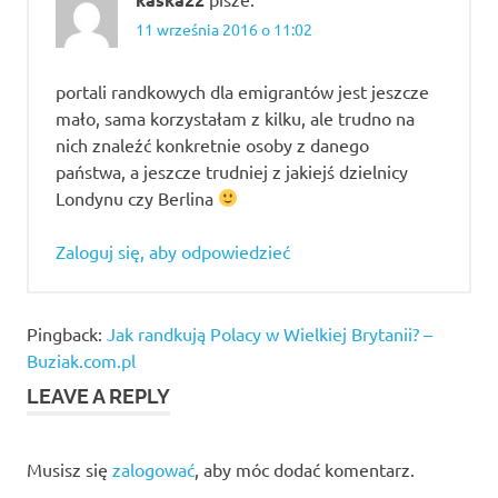
randkowe
11 września 2016 o 11:02
bezpłatne
portale
portali randkowych dla emigrantów jest jeszcze
randkowe
mało, sama korzystałam z kilku, ale trudno na
dla
nich znaleźć konkretnie osoby z danego
młodzieży
państwa, a jeszcze trudniej z jakiejś dzielnicy
portale
Londynu czy Berlina
randkowe
opinie
Zaloguj się, aby odpowiedzieć
portale
randkowe
ranking
Pingback:
Jak randkują Polacy w Wielkiej Brytanii? –
ranking
Buziak.com.pl
portali
randkowych
LEAVE A REPLY
Musisz się
zalogować
, aby móc dodać komentarz.