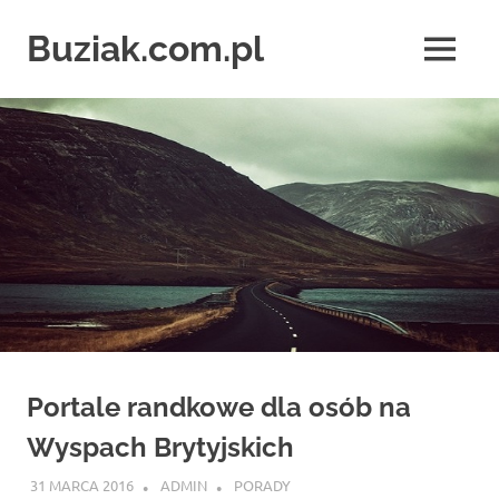
Skip
to
Buziak.com.pl
MENU
content
Wszystko
o
portalach
randkowych
Portale randkowe dla osób na
Wyspach Brytyjskich
31 MARCA 2016
ADMIN
PORADY