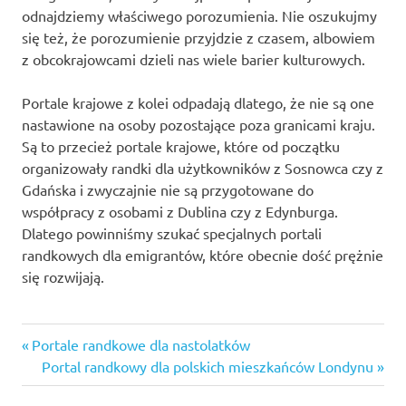
odnajdziemy właściwego porozumienia. Nie oszukujmy
się też, że porozumienie przyjdzie z czasem, albowiem
z obcokrajowcami dzieli nas wiele barier kulturowych.
Portale krajowe z kolei odpadają dlatego, że nie są one
nastawione na osoby pozostające poza granicami kraju.
Są to przecież portale krajowe, które od początku
organizowały randki dla użytkowników z Sosnowca czy z
Gdańska i zwyczajnie nie są przygotowane do
współpracy z osobami z Dublina czy z Edynburga.
Dlatego powinniśmy szukać specjalnych portali
randkowych dla emigrantów, które obecnie dość prężnie
się rozwijają.
buziak.pl
Previous
Nawigacja
Portale randkowe dla nastolatków
opinie
Post:
Next
Portal randkowy dla polskich mieszkańców Londynu
wpisu
darmowe
Post:
portale