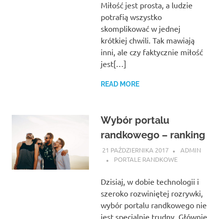
Miłość jest prosta, a ludzie
potrafią wszystko
skomplikować w jednej
krótkiej chwili. Tak mawiają
inni, ale czy faktycznie miłość
jest[…]
READ MORE
Wybór portalu
randkowego – ranking
21 PAŹDZIERNIKA 2017
ADMIN
PORTALE RANDKOWE
Dzisiaj, w dobie technologii i
szeroko rozwiniętej rozrywki,
wybór portalu randkowego nie
jest specjalnie trudny. Głównie