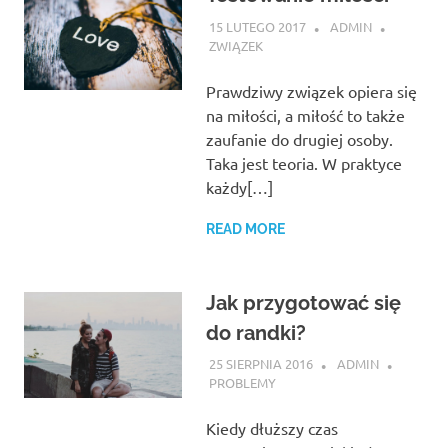
15 LUTEGO 2017
ADMIN
ZWIĄZEK
Prawdziwy związek opiera się
na miłości, a miłość to także
zaufanie do drugiej osoby.
Taka jest teoria. W praktyce
każdy[…]
READ MORE
Jak przygotować się
do randki?
25 SIERPNIA 2016
ADMIN
PROBLEMY
Kiedy dłuższy czas