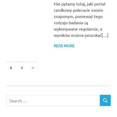
Nie pytamy tutaj, jaki portal
randkowy polecacie swoim
znajomym, ponieważ tego
rodzaju badania są
wykonywane regularnie, a
wyników można poszukać[…]
READ MORE
Stronicowanie
NEXT
1
2
»
POSTS
wpisów
Search
SEARCH
for: