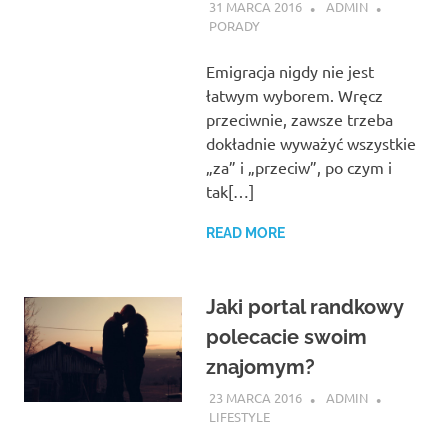
31 MARCA 2016
ADMIN
PORADY
Emigracja nigdy nie jest
łatwym wyborem. Wręcz
przeciwnie, zawsze trzeba
dokładnie wyważyć wszystkie
„za” i „przeciw”, po czym i
tak[…]
READ MORE
Jaki portal randkowy
polecacie swoim
znajomym?
23 MARCA 2016
ADMIN
LIFESTYLE