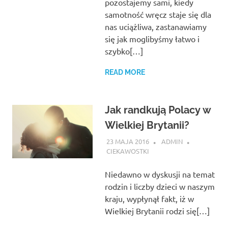
pozostajemy sami, kiedy
samotność wręcz staje się dla
nas uciążliwa, zastanawiamy
się jak moglibyśmy łatwo i
szybko[…]
READ MORE
Jak randkują Polacy w
Wielkiej Brytanii?
23 MAJA 2016
ADMIN
CIEKAWOSTKI
Niedawno w dyskusji na temat
rodzin i liczby dzieci w naszym
kraju, wypłynął fakt, iż w
Wielkiej Brytanii rodzi się[…]