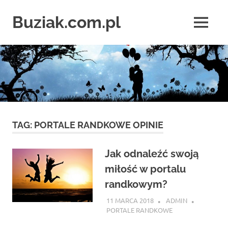
Skip
to
Buziak.com.pl
MENU
content
Wszystko
o
portalach
randkowych
TAG:
PORTALE RANDKOWE OPINIE
Jak odnaleźć swoją
miłość w portalu
randkowym?
11 MARCA 2018
ADMIN
PORTALE RANDKOWE